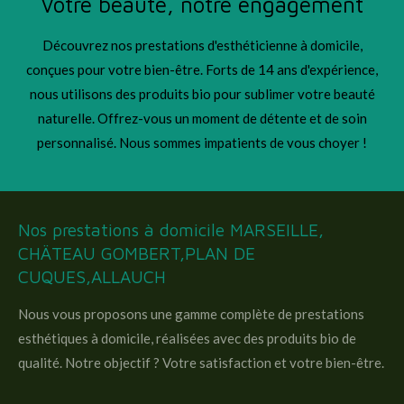
Votre beauté, notre engagement
Découvrez nos prestations d'esthéticienne à domicile,
conçues pour votre bien-être. Forts de 14 ans d'expérience,
nous utilisons des produits bio pour sublimer votre beauté
naturelle. Offrez-vous un moment de détente et de soin
personnalisé. Nous sommes impatients de vous choyer !
Nos prestations à domicile MARSEILLE,
CHÄTEAU GOMBERT,PLAN DE
CUQUES,ALLAUCH
Nous vous proposons une gamme complète de prestations
esthétiques à domicile, réalisées avec des produits bio de
qualité. Notre objectif ? Votre satisfaction et votre bien-être.